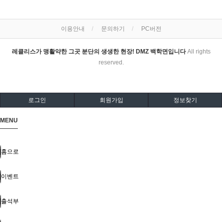
이용안내
문의하기
PC버전
레클리스가 맹활약한 그곳 분단의 생생한 현장! DMZ 백학면입니다
All rights
reserved.
로그인
회원가입
정보찾기
MENU
홈으로
이벤트
출석부