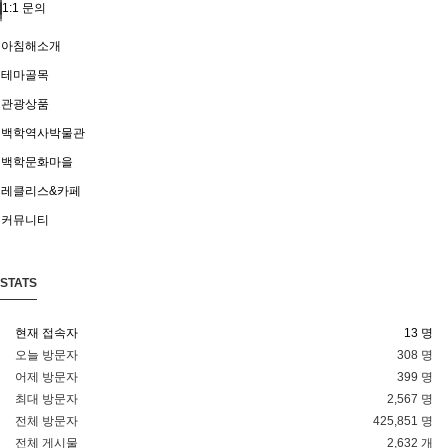
1:1 문의
아침해소개
테마골목
관광상품
백학역사박물관
백학문화마을
레클리스&카페
커뮤니티
STATS
현재 접속자
13 명
오늘 방문자
308 명
어제 방문자
399 명
최대 방문자
2,567 명
전체 방문자
425,851 명
전체 게시물
2,632 개