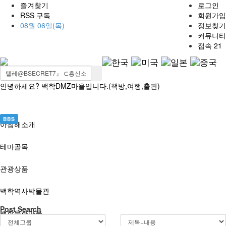
즐겨찾기
로그인
RSS 구독
회원가입
08월 06일(목)
정보찾기
커뮤니티
접속 21
안녕하세요? 백학DMZ마을입니다.(책방,여행,출판)
BBS
아침해소개
테마골목
관광상품
백학역사박물관
Post Search
백학문화마을