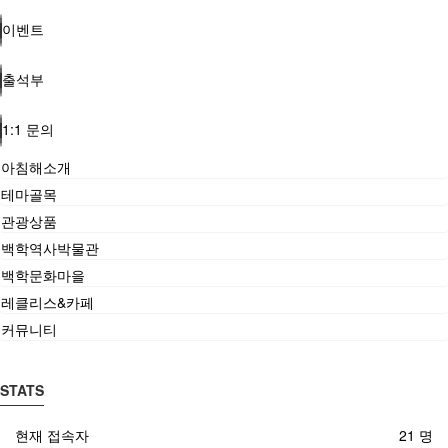
이벤트
출석부
1:1 문의
아침해소개
테마골목
관광상품
백학역사박물관
백학문화마을
레클리스&카페
커뮤니티
STATS
현재 접속자
21 명