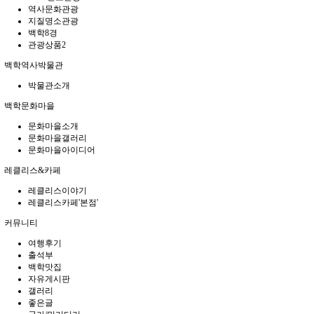
역사문화관광
지질명소관광
백학8경
관광상품2
백학역사박물관
박물관소개
백학문화마을
문화마을소개
문화마을갤러리
문화마을아이디어
레클리스&카페
레클리스이야기
레클리스카페'본점'
커뮤니티
여행후기
출석부
백학맛집
자유게시판
갤러리
좋은글