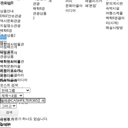
개
러리
레클리스카
관광상품
인사말
문의게시판
관광
문화마을아
페'본점'
숙박시설
백학8경
이디어
상품안내
여행스케줄
관광상품
DMZ안보관광
2
백학8경갤러
역사문화관광
리(사계)
지질명소관광
해설사랑방
백학8경
관광상품2
BBS
메인
백학역사박물관
아침해소개
테마골목
박물관소개
관광상품
백학역사박물관
백학문화마을
백학문화마을
문화마을소개
레클리스&카페
문화마을갤러리
커뮤니티
문화마을아이디어
Post Search
포스트 검색
레클리스&카페
레클리스이야기
레클리스카페'본점'
커뮤니티
검색
검색된 자료가 하나도 없습니다.
여행후기
Login
출석부