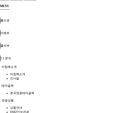
MENU
홈으로
이벤트
출석부
1:1 문의
아침해소개
아침해소개
인사말
테마골목
호국영웅테마골목
관광상품
상품안내
DMZ안보관광