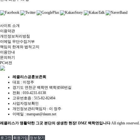
사이트 소개
이용약관
개인정보처리방침
이메일 무단수집거부
책임의 한계와 법적고지
이용안내
문의하기
PC버전
레클리스공훈보존회
대표 : 이정주
경기도 연천군 백학면 백학로60번길
전화 :
010-4231-6138
고유번호증 :
515-82-82494
사업자정보확인
개인정보관리책임자 : 이 정주
이메일 :
marupan@daum.net
레클리스가 맹활약한 그곳 분단의 생생한 현장! DMZ 백학면입니다
All rights reserved.
로그인
회원가입
정보찾기