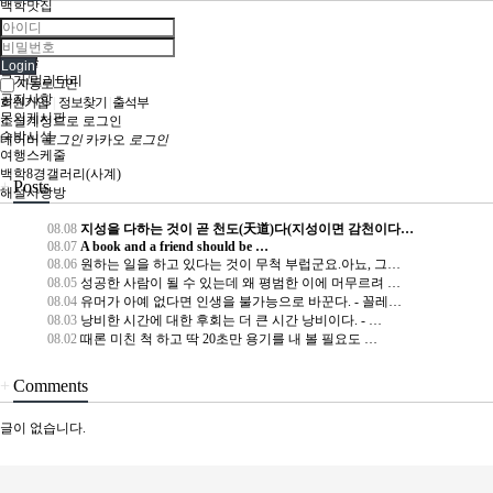
백학맛집
자유게시판
갤러리
좋은글
Login
군가/밀리터리
자동로그인
공지사항
회원가입
|
정보찾기
|
출석부
문의게시판
소셜계정으로 로그인
숙박시설
네이버
로그인
카카오
로그인
여행스케줄
백학8경갤러리(사계)
+
Posts
해설사랑방
08.08
지성을 다하는 것이 곧 천도(天道)다(지성이면 감천이다…
08.07
A book and a friend should be …
08.06
원하는 일을 하고 있다는 것이 무척 부럽군요.아뇨, 그…
08.05
성공한 사람이 될 수 있는데 왜 평범한 이에 머무르려 …
08.04
유머가 아예 없다면 인생을 불가능으로 바꾼다. - 꼴레…
08.03
낭비한 시간에 대한 후회는 더 큰 시간 낭비이다. - …
08.02
때론 미친 척 하고 딱 20초만 용기를 내 볼 필요도 …
+
Comments
글이 없습니다.