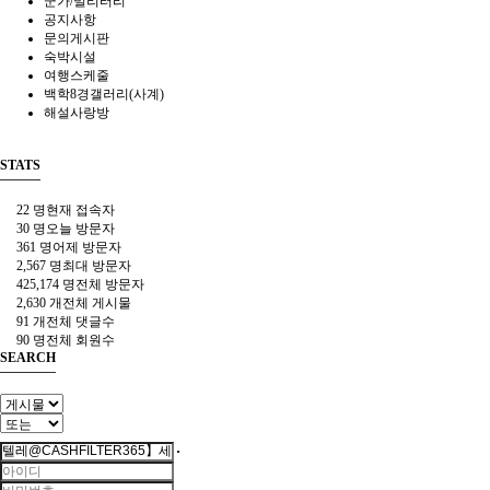
군가/밀리터리
공지사항
문의게시판
숙박시설
여행스케줄
백학8경갤러리(사계)
해설사랑방
STATS
22 명
현재 접속자
30 명
오늘 방문자
361 명
어제 방문자
2,567 명
최대 방문자
425,174 명
전체 방문자
2,630 개
전체 게시물
91 개
전체 댓글수
90 명
전체 회원수
SEARCH