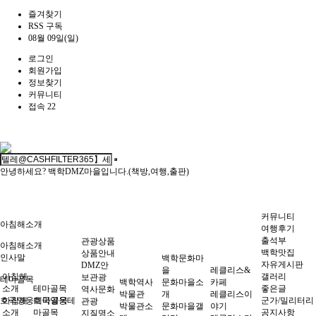
즐겨찾기
RSS 구독
08월 09일(일)
로그인
회원가입
정보찾기
커뮤니티
접속 22
안녕하세요? 백학DMZ마을입니다.(책방,여행,출판)
커뮤니티
아침해소개
여행후기
출석부
관광상품
아침해소개
백학맛집
상품안내
인사말
백학문화마
자유게시판
DMZ안
을
레클리스&
아침해
갤러리
보관광
테마골목
백학역사
문화마을소
카페
소개
테마골목
좋은글
역사문화
박물관
개
레클리스이
호국영웅테마골목
아침해
호국영웅테
군가/밀리터리
관광
박물관소
문화마을갤
야기
소개
마골목
공지사항
지질명소