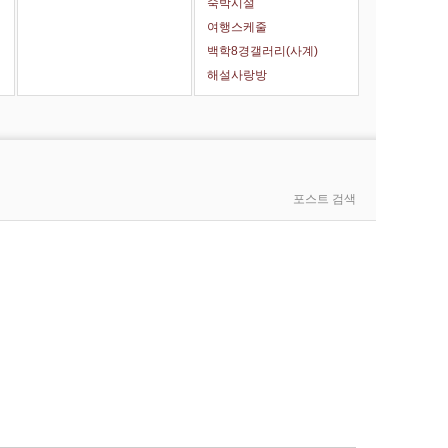
숙박시설
여행스케줄
백학8경갤러리(사계)
해설사랑방
포스트 검색