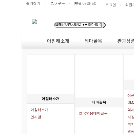
즐겨찾기
RSS 구독
08월 07일(금)
로그인
회원
아침해소개
테마골목
관광상
상
아침해소개
테마골목
DM
아침해소개
역
호국영웅테마골목
인사말
지
백학
관광