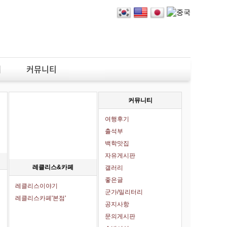
페
커뮤니티
커뮤니티
여행후기
출석부
백학맛집
자유게시판
레클리스&카페
갤러리
좋은글
레클리스이야기
군가/밀리터리
레클리스카페'본점'
공지사항
문의게시판