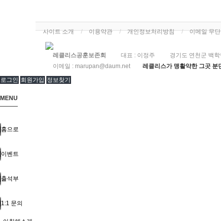
사이트 소개
이용약관
개인정보처리방침
이메일 무
레클리스공훈보존회
대표 : 이정주
경기도 연천군 백학
이메일 :
marupan@daum.net
레클리스가 맹활약한 그곳 분단
로그인
회원가입
정보찾기
MENU
홈으로
이벤트
출석부
1:1 문의