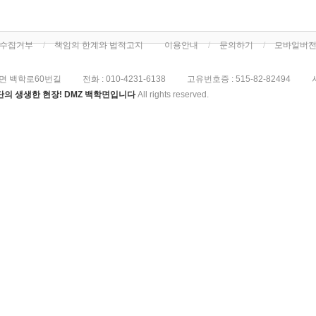
단수집거부
책임의 한계와 법적고지
이용안내
문의하기
모바일버
면 백학로60번길
전화 :
010-4231-6138
고유번호증 :
515-82-82494
의 생생한 현장! DMZ 백학면입니다
All rights reserved.