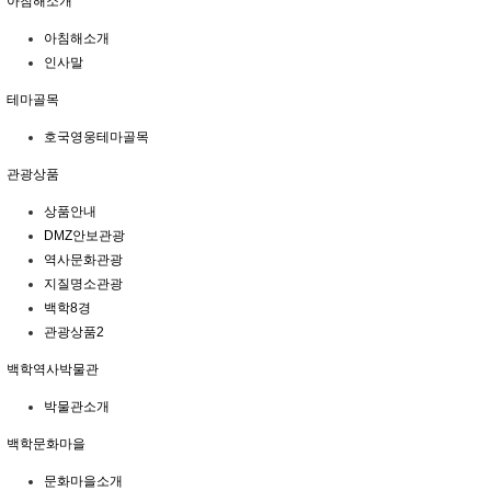
아침해소개
아침해소개
인사말
테마골목
호국영웅테마골목
관광상품
상품안내
DMZ안보관광
역사문화관광
지질명소관광
백학8경
관광상품2
백학역사박물관
박물관소개
백학문화마을
문화마을소개