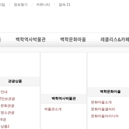
가입
정보찾기
커뮤니티
접속 21
품
백학역사박물관
백학문화마을
레클리스&카
관광상품
백학문화마을
품안내
백학역사박물관
Z안보관광
문화마을소개
사문화관광
박물관소개
문화마을갤러리
질명소관광
문화마을아이디어
8경
상품2