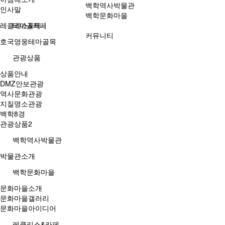
백학역사박물관
인사말
백학문화마을
레클리스&카페
테마골목
커뮤니티
호국영웅테마골목
관광상품
상품안내
DMZ안보관광
역사문화관광
지질명소관광
백학8경
관광상품2
백학역사박물관
박물관소개
백학문화마을
문화마을소개
문화마을갤러리
문화마을아이디어
레클리스&카페