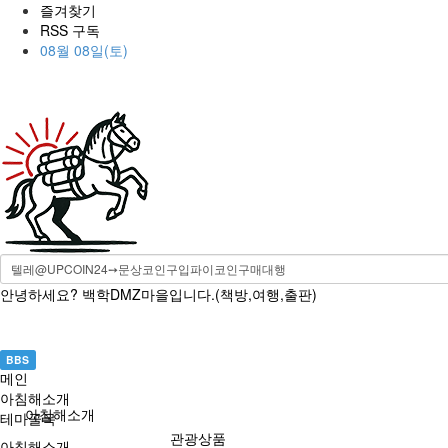
즐겨찾기
RSS 구독
08월 08일(토)
안녕하세요? 백학DMZ마을입니다.(책방,여행,출판)
BBS
메인
아침해소개
아침해소개
테마골목
관광상품
아침해소개