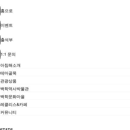
홈으로
이벤트
출석부
1:1 문의
아침해소개
테마골목
관광상품
백학역사박물관
백학문화마을
레클리스&카페
커뮤니티
STATS