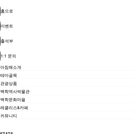
홈으로
이벤트
출석부
1:1 문의
아침해소개
테마골목
관광상품
백학역사박물관
백학문화마을
레클리스&카페
커뮤니티
STATS