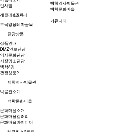
백학역사박물관
인사말
백학문화마을
레클리스&카페
테마골목
커뮤니티
호국영웅테마골목
관광상품
상품안내
DMZ안보관광
역사문화관광
지질명소관광
백학8경
관광상품2
백학역사박물관
박물관소개
백학문화마을
문화마을소개
문화마을갤러리
문화마을아이디어
레클리스&카페