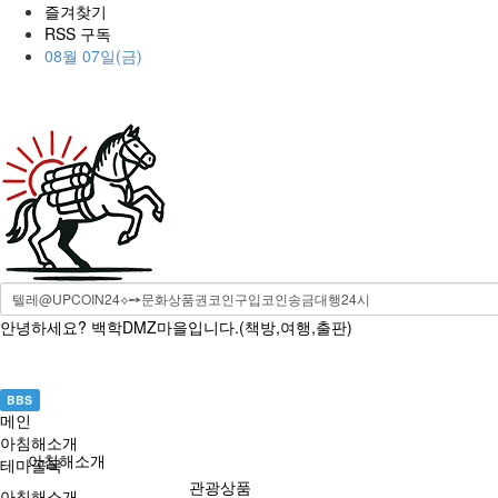
즐겨찾기
RSS 구독
08월 07일(금)
안녕하세요? 백학DMZ마을입니다.(책방,여행,출판)
BBS
메인
아침해소개
아침해소개
테마골목
관광상품
아침해소개