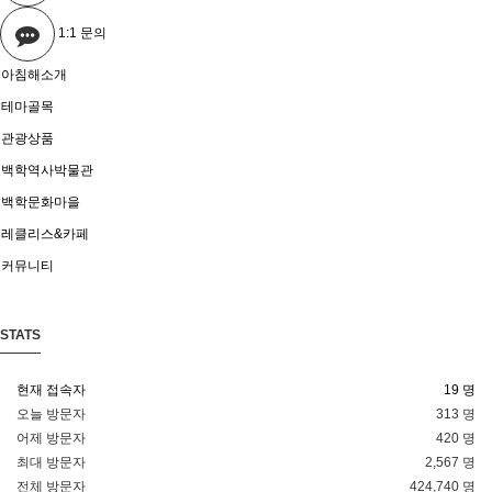
1:1 문의
아침해소개
테마골목
관광상품
백학역사박물관
백학문화마을
레클리스&카페
커뮤니티
STATS
현재 접속자
19 명
오늘 방문자
313 명
어제 방문자
420 명
최대 방문자
2,567 명
전체 방문자
424,740 명