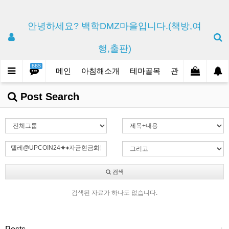
안녕하세요? 백학DMZ마을입니다.(책방,여
행,출판)
BBS
메인
아침해소개
테마골목
관광상품
백학
Post Search
검색
검색된 자료가 하나도 없습니다.