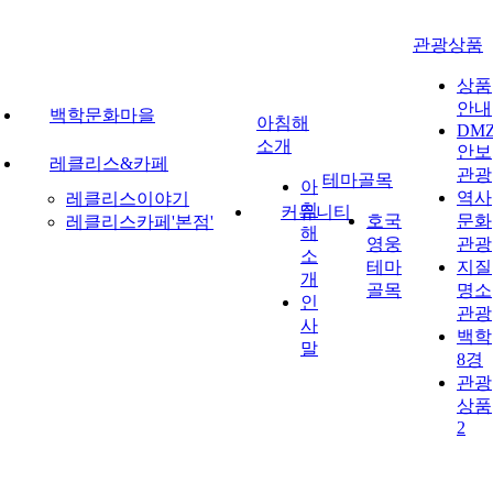
관광상품
상품
안내
백학문화마을
아침해
DM
소개
안보
레클리스&카페
관광
테마골목
아
역사
레클리스이야기
침
커뮤니티
호국
문화
레클리스카페'본점'
해
영웅
관광
소
테마
지질
개
골목
명소
인
관광
사
백학
말
8경
관광
상품
2