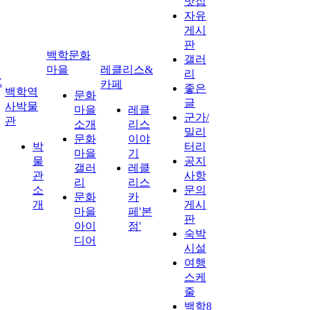
맛집
자유
게시
판
백학문화
갤러
마을
레클리스&
리
Z
카페
좋은
백학역
문화
글
사박물
마을
레클
군가/
관
소개
리스
밀리
문화
이야
박
터리
마을
기
물
공지
갤러
레클
관
사항
리
리스
소
문의
문화
카
개
게시
마을
페'본
판
아이
점'
숙박
디어
시설
여행
스케
줄
백학8