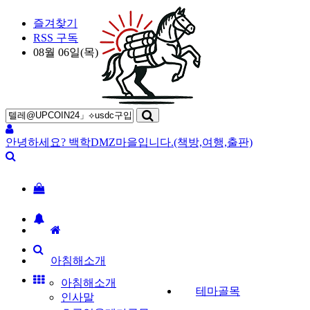
즐겨찾기
RSS 구독
08월 06일(목)
안녕하세요? 백학DMZ마을입니다.(책방,여행,출판)
아침해소개
아침해소개
테마골목
인사말