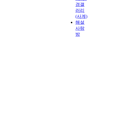
경갤
러리
(사계)
해설
사랑
방