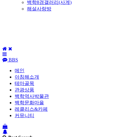
백학8경갤러리(사계)
해설사랑방
BBS
메인
아침해소개
테마골목
관광상품
백학역사박물관
백학문화마을
레클리스&카페
커뮤니티