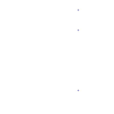
+
+
+