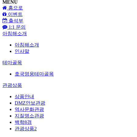
MENU
홈으로
이벤트
출석부
1:1 문의
아침해소개
아침해소개
인사말
테마골목
호국영웅테마골목
관광상품
상품안내
DMZ안보관광
역사문화관광
지질명소관광
백학8경
관광상품2