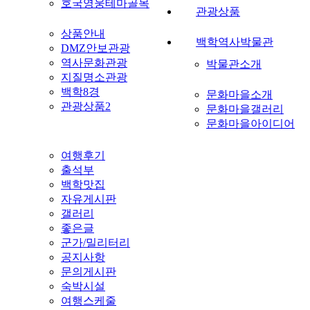
호국영웅테마골목
관광상품
상품안내
백학역사박물관
DMZ안보관광
역사문화관광
박물관소개
지질명소관광
백학8경
문화마을소개
관광상품2
문화마을갤러리
문화마을아이디어
여행후기
출석부
백학맛집
자유게시판
갤러리
좋은글
군가/밀리터리
공지사항
문의게시판
숙박시설
여행스케줄