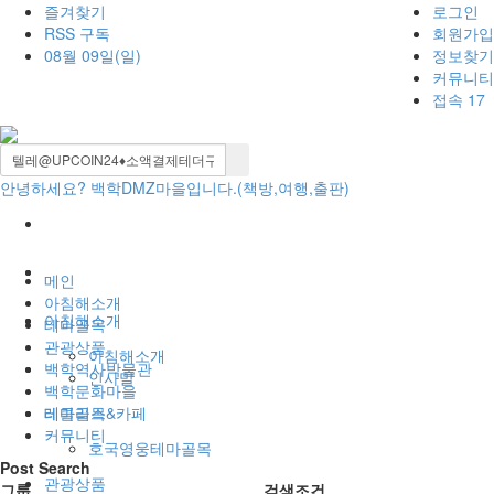
즐겨찾기
로그인
RSS 구독
회원가입
08월 09일(일)
정보찾기
커뮤니티
접속 17
안녕하세요? 백학DMZ마을입니다.(책방,여행,출판)
BBS
메인
아침해소개
아침해소개
테마골목
관광상품
아침해소개
백학역사박물관
인사말
백학문화마을
테마골목
레클리스&카페
커뮤니티
호국영웅테마골목
Post Search
관광상품
그룹
검색조건