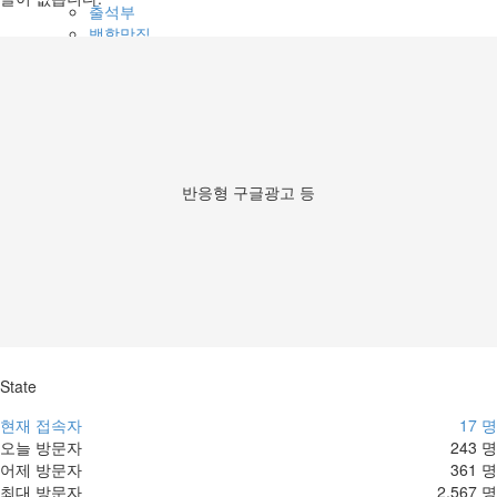
출석부
백학맛집
자유게시판
갤러리
좋은글
군가/밀리터리
공지사항
문의게시판
숙박시설
반응형 구글광고 등
여행스케줄
백학8경갤러리(사계)
해설사랑방
State
현재 접속자
17 명
오늘 방문자
243 명
어제 방문자
361 명
최대 방문자
2,567 명