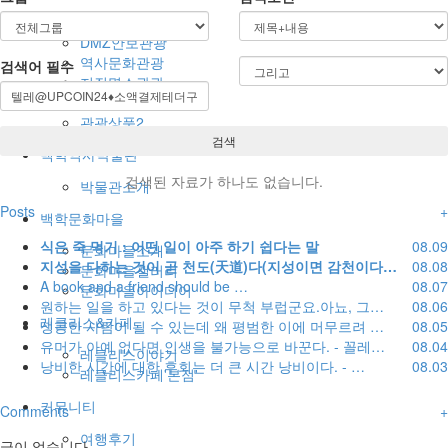
상품안내
DMZ안보관광
역사문화관광
검색어
필수
지질명소관광
백학8경
관광상품2
검색
백학역사박물관
검색된 자료가 하나도 없습니다.
박물관소개
Posts
+
백학문화마을
식은 죽 먹기 : 어떤 일이 아주 하기 쉽다는 말
08.09
문화마을소개
지성을 다하는 것이 곧 천도(天道)다(지성이면 감천이다…
08.08
문화마을갤러리
A book and a friend should be …
08.07
문화마을아이디어
원하는 일을 하고 있다는 것이 무척 부럽군요.아뇨, 그…
08.06
레클리스&카페
성공한 사람이 될 수 있는데 왜 평범한 이에 머무르려 …
08.05
유머가 아예 없다면 인생을 불가능으로 바꾼다. - 꼴레…
08.04
레클리스이야기
낭비한 시간에 대한 후회는 더 큰 시간 낭비이다. - …
08.03
레클리스카페'본점'
커뮤니티
Comments
+
여행후기
글이 없습니다.