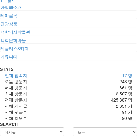
1:1 문의
아침해소개
테마골목
관광상품
백학역사박물관
백학문화마을
레클리스&카페
커뮤니티
STATS
현재 접속자
17 명
오늘 방문자
243 명
어제 방문자
361 명
최대 방문자
2,567 명
전체 방문자
425,387 명
전체 게시물
2,631 개
전체 댓글수
91 개
전체 회원수
90 명
SEARCH