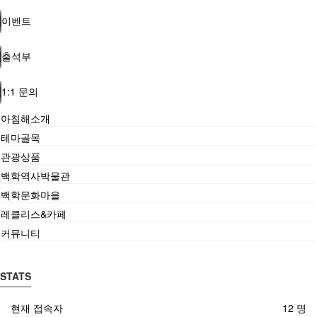
이벤트
출석부
1:1 문의
아침해소개
테마골목
관광상품
백학역사박물관
백학문화마을
레클리스&카페
커뮤니티
STATS
현재 접속자
12 명