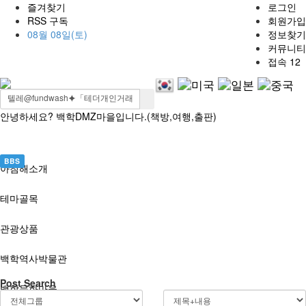
즐겨찾기
로그인
RSS 구독
회원가입
08월 08일(토)
정보찾기
커뮤니티
접속 12
안녕하세요? 백학DMZ마을입니다.(책방,여행,출판)
BBS
아침해소개
테마골목
관광상품
백학역사박물관
Post Search
백학문화마을